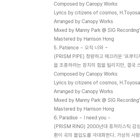
Composed by Canopy Works
Lyrics by citizens of cosmos, H.Toyosa
Arranged by Canopy Works
Mixed by Manny Park @ SIG Recording
Mastered by Harrison Hong
5. Patience ~ 오직 너와 ~
(PRISM PIPE) 청량하고 매끄러운 ‘프루티
을 조종하려는 장치의 힘을 빌리지만, 결국
Composed by Canopy Works
Lyrics by citizens of cosmos, H.Toyosa
Arranged by Canopy Works
Mixed by Manny Park @ SIG Recording
Mastered by Harrison Hong
6. Paradise ~ I need you ~
(PRISM RING) 2000년대 퓨처리스틱 
환이 곡의 몰입도를 극대화한다. 가상의 사랑