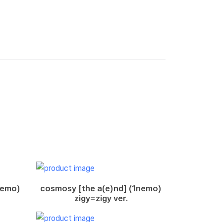
nemo)
cosmosy [the a(e)nd] (1nemo)
zigy=zigy ver.