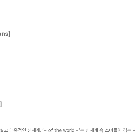
ons]
]
착한 낯설고 매혹적인 신세계. ‘~ of the world ~’는 신세계 속 소녀들이