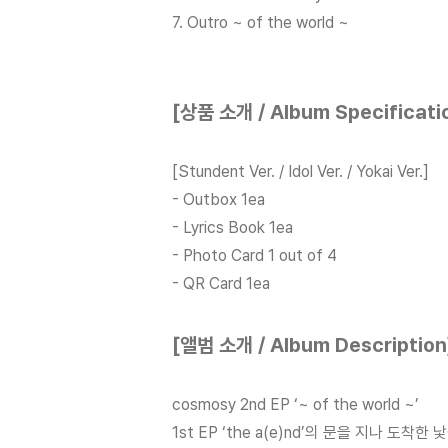
7. Outro ~ of the world ~
[상품 소개 / Album Specificati
[Stundent Ver. /
Idol Ver. /
Yokai Ver.]
- Outbox 1ea
- Lyrics Book 1ea
- Photo Card 1 out of 4
- QR Card 1ea
[앨범 소개 / Album Description
cosmosy 2nd EP ‘~ of the world ~’
1st EP ‘the a(e)nd’의 문을 지나 도