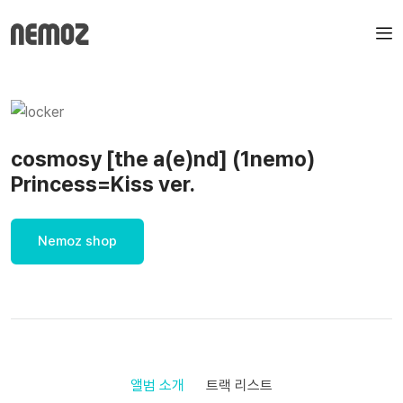
cosmosy [the a(e)nd] (1nemo)
Princess=Kiss ver.
Nemoz shop
앨범 소개
트랙 리스트