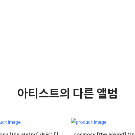
아티스트의 다른 앨범
sy [the a(e)nd] (NFC_미니
cosmosy [the a(e)nd] (1