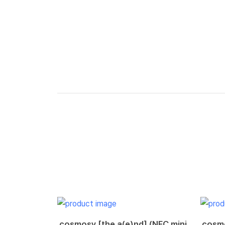
cosmosy [the a(e)nd] (NFC mini
cosmo