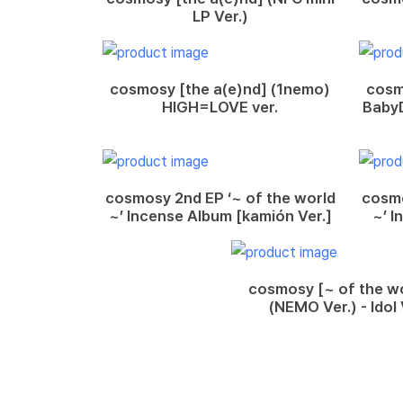
LP Ver.)
cosmosy [the a(e)nd] (1nemo)
cosm
HIGH=LOVE ver.
Baby
cosmosy 2nd EP ‘~ of the world
cosmo
~’ Incense Album [kamión Ver.]
~’ I
cosmosy [~ of the wo
(NEMO Ver.) - Idol 