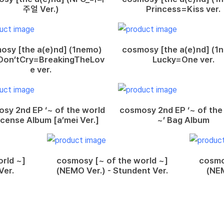
주얼 Ver.)
Princess=Kiss ver.
osy [the a(e)nd] (1nemo)
cosmosy [the a(e)nd] (1
Don’tCry=BreakingTheLov
Lucky=One ver.
e ver.
sy 2nd EP ‘~ of the world
cosmosy 2nd EP ‘~ of the
ncense Album [a’mei Ver.]
~’ Bag Album
rld ~]
cosmosy [~ of the world ~]
cosmo
Ver.
(NEMO Ver.) - Stundent Ver.
(NEM