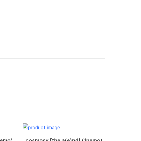
nemo)
cosmosy [the a(e)nd] (1nemo)