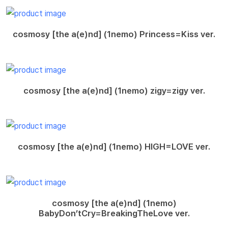
cosmosy [the a(e)nd] (1nemo) Princess=Kiss ver.
cosmosy [the a(e)nd] (1nemo) zigy=zigy ver.
cosmosy [the a(e)nd] (1nemo) HIGH=LOVE ver.
cosmosy [the a(e)nd] (1nemo)
BabyDon’tCry=BreakingTheLove ver.