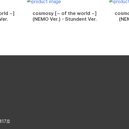
rld ~]
cosmosy [~ of the world ~]
cosmo
Ver.
(NEMO Ver.) - Stundent Ver.
(NEM
417호