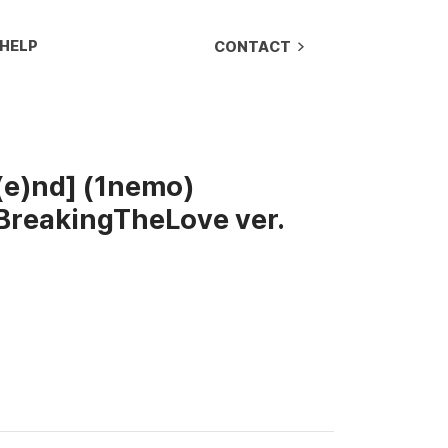
HELP
CONTACT
(e)nd] (1nemo)
reakingTheLove ver.