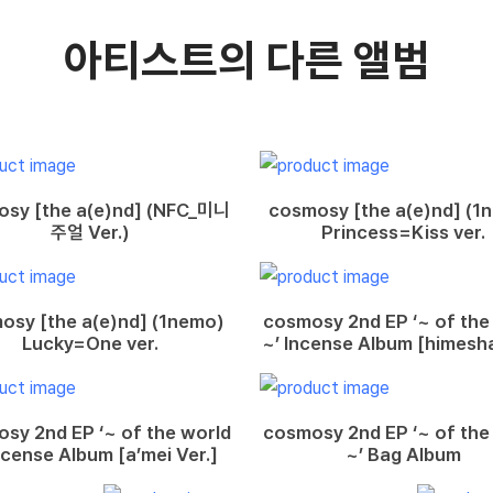
아티스트의 다른 앨범
sy [the a(e)nd] (NFC_미니
cosmosy [the a(e)nd] (1
주얼 Ver.)
Princess=Kiss ver.
osy [the a(e)nd] (1nemo)
cosmosy 2nd EP ‘~ of the
Lucky=One ver.
~’ Incense Album [himesha
sy 2nd EP ‘~ of the world
cosmosy 2nd EP ‘~ of the
ncense Album [a’mei Ver.]
~’ Bag Album