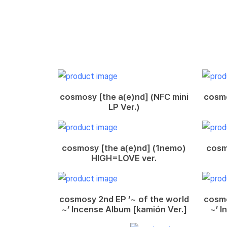
cosmosy [the a(e)nd] (NFC mini
cosmo
LP Ver.)
cosmosy [the a(e)nd] (1nemo)
cosm
HIGH=LOVE ver.
cosmosy 2nd EP ‘~ of the world
cosmo
~’ Incense Album [kamión Ver.]
~’ I