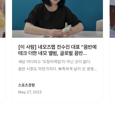
[이 사람] 네모즈랩 전수진 대표 “음반에
테크 더한 네모 앨범, 글로벌 음반
플랫폼 도전”
세상 어디라고 ‘오징어게임’이 아닌 곳이 없다.
음반 시장도 마찬가지다. 뾰족하게 날이 선 경쟁
속에서 누구나 공감할 수 있는 둥그런 음악
세상을 꿈꾸는 이가 있다. ‘△’난 세상에 ‘□
스포츠경향
앨범’이 ‘○’ 글로벌 음악 시장에 도전장을 낸
May 27, 2022
네모즈랩의 전수진 대표가 그다. 세상음악시장에
커다란 변화가 일 것으로 보인다. 1990년대 초기
디지털 음원은 복사,...