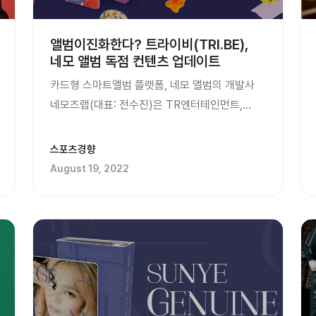
앨범이진화한다? 트라이비(TRI.BE),
네모 앨범 독점 컨텐츠 업데이트
카드형 스마트앨범 플랫폼, 네모 앨범의 개발사
네모즈랩(대표: 전수진)은 TR엔터테인먼트,
유니버설뮤직(Universal Music)과 함께 발매한
KPOP 걸그룹 트라이비(TRI.BE)의 네모 앨범
스포츠경향
‘레비오사(LEVIOSA)’의 독점 컨텐츠를 지난
August 19, 2022
17일 업데이트했다고 밝혔다. 또
이후에도지속적으로 트라이비 네모 앨범
콘텐츠를 업데이트해 팬들과 소통...