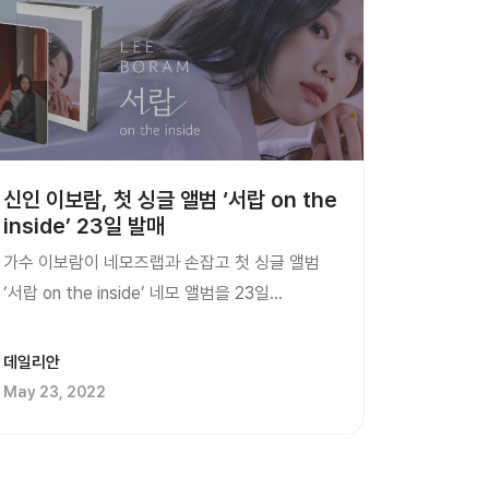
신인 이보람, 첫 싱글 앨범 ‘서랍 on the
inside’ 23일 발매
가수 이보람이 네모즈랩과 손잡고 첫 싱글 앨범
‘서랍 on the inside’ 네모 앨범을 23일
발표한다.네모 앨범은 CD, LP 등 전통적인
음반에 디지털 음원의 편리함을
데일리안
ICT(정보통신기술)로 엮은 새로운 개념의
May 23, 2022
음반으로, NFC칩이 내장된 네모 카드와 재킷
포토 카드, 랜덤 포토 카드 등으로 구성됐다. 기존
음반과 달리 NFC 암호기술을 통해 음반