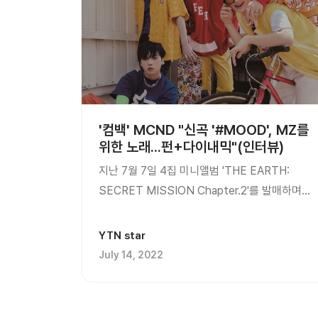
'컴백' MCND "신곡 '#MOOD', MZ를
위한 노래...펀+다이내믹"(인터뷰)
지난 7월 7일 4집 미니앨범 'THE EARTH:
SECRET MISSION Chapter.2'를 발매하며
11개월만에 컴백한 MCND가 성공적으로 첫 주
활동을 마쳤다. 리더인 캐슬제이와 빅, 민재,...
YTN star
July 14, 2022