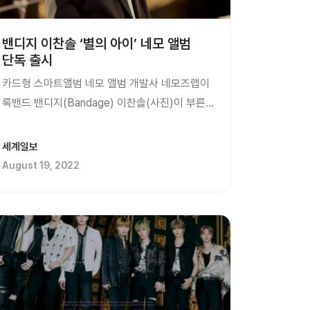
밴디지 이찬솔 ‘별의 아이’ 네모 앨범
단독 출시
카드형 스마트앨범 네모 앨범 개발사 네모즈랩이
록밴드 밴디지(Bandage) 이찬솔(사진)이 부른
CLEF X CREW 기부 프로젝트의 세 번째 싱글
‘별의 아이’를 오는 9월5일 네모 앨범으로 단독
세계일보
출시한다고 19일 밝혔다. 예약 판매 개시일은
August 19, 2022
19일이다. 네모 앨범은 신용 카드 크기의 작고
가벼운 앨범으로 스마트폰만으로 앨범의 음악을
재생할 수 있고 영상, 이미지 등 다양한 콘텐츠를
즐길 수 있는 스마트 앨범 플랫폼이다.