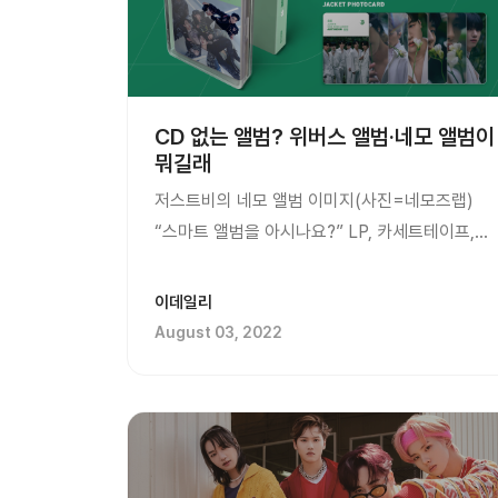
CD 없는 앨범? 위버스 앨범·네모 앨범이
뭐길래
저스트비의 네모 앨범 이미지(사진=네모즈랩)
“스마트 앨범을 아시나요?” LP, 카세트테이프,
CD를 잇는 차세대 음반으로 ‘스마트 앨범’이
주목받고 있다. 스마트 앨범은 CD 없이도 음악을
이데일리
들을 수 있는 신개념 앨범이다. CD 대신
August 03, 2022
포토카드와 인증서 등 최소한의 구...