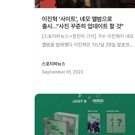
이진혁 '사이트', 네모 앨범으로
출시…"사진 꾸준히 업데이트 할 것"
[스포티비뉴스=장진리 기자] 가수 이진혁이 네모
앨범을 발매했다.이진혁은 지난달 29일 발표한
다섯 번째 미니앨범 '사이트'를 네모 앨범으로도
공개했다. 이날 팬 쇼케이스에서 이진혁은
스포티비뉴스
'고자극 섹시 매력'이 돋보이는 타이틀곡 '크랙'을
September 01, 2022
선보였다. 또한 앨범을 팬들 앞에서 직접