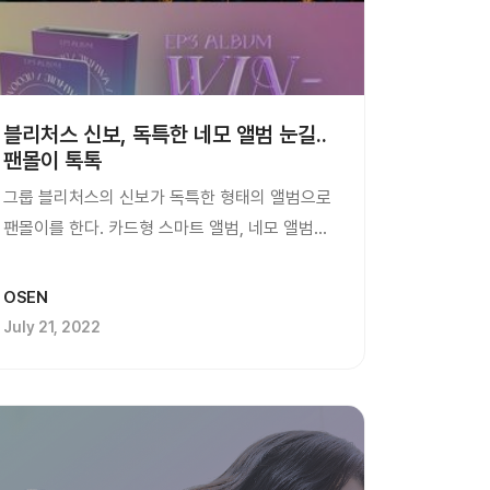
블리처스 신보, 독특한 네모 앨범 눈길..
팬몰이 톡톡
그룹 블리처스의 신보가 독특한 형태의 앨범으로
팬몰이를 한다. 카드형 스마트 앨범, 네모 앨범의
개발사 네모즈랩은 20일 오후 8시 일지
아트홀에서 열린 블리처스의 신보...
OSEN
July 21, 2022