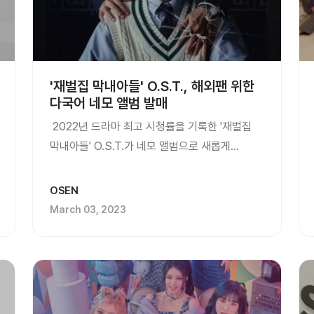
'재벌집 막내아들' O.S.T., 해외팬 위한
다국어 네모 앨범 발매
2022년 드라마 최고 시청률을 기록한 '재벌집
막내아들' O.S.T.가 네모 앨범으로 새롭게
선보인다. 섹시한 매력의 에이티즈(ATEEZ)의
메인 보컬 종호,...
OSEN
March 03, 2023