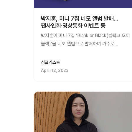
박지훈, 미니 7집 네모 앨범 발매…
팬사인회·영상통화 이벤트 등
박지훈이 미니 7집 ‘Blank or Black(블랙크 오어
블랙)’을 네모 앨범으로 발매하며 가수로
컴백한다. 이번에 발매된 박지훈의 네모 앨범에는
여섯 곡과 함께 다양한 포토 이미지와 영상들이
싱글리스트
담겨 있으며 뮤직비디오 촬영 현장 비하인드
April 12, 2023
B컷과 뮤직비디오 현장 ID 영상이 네모 앨범
독점으로 제공된다.박지훈의 네모 앨범은 카드
형태의 실물 앨범을 스마트폰 네모즈 앱에서 QR
코드로 정품 인증 받은 뒤 자유롭게 사용한다.
음반을 구입하는 사람들이 좋아하는 포토 카드를
기반으로 한 독창적이고 편리한 UI, UX로, 네모
앨범은 팬들의