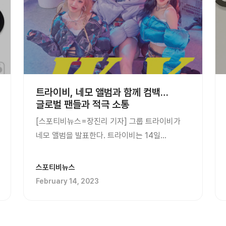
트라이비, 네모 앨범과 함께 컴백…
글로벌 팬들과 적극 소통
[스포티비뉴스=장진리 기자] 그룹 트라이비가
네모 앨범을 발표한다. 트라이비는 14일
공개하는 두 번째 미니앨범 '웨이'를 네모
앨범으로 공개한다. 트라이비는 지난해 8월 싱글
스포티비뉴스
'레비오사'를 네모 앨범으로 발표하고 지난해
February 14, 2023
12월까지 80장이 넘는 사진을 꾸준히
업데이트하며 국