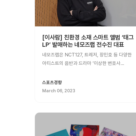
[이사람] 친환경 소재 스마트 앨범 ‘태그
LP’ 발매하는 네모즈랩 전수진 대표
네모즈랩은 NCT127, 트레저, 장민호 등 다양한
아티스트의 음반과 드라마 ‘이상한 변호사
우영우’, ‘재벌집 막내아들’ 등의 O.S.T. 등을
스마트 음반 플랫폼 네모 앨범으로 제작한다.
스포츠경향
네모 앨범은 신용 카드 크기(가로 85.6mmX세로
March 06, 2023
53.98mm)의 카드형 음반으로 스마트폰으로
앨범을 인증 받아 사용한다. 음반을 구입하는
사람들이 좋아하는 ...