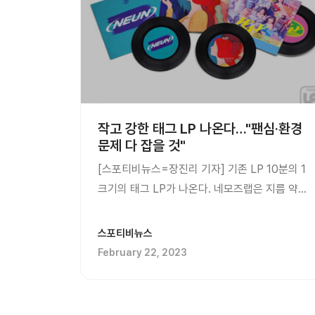
작고 강한 태그 LP 나온다…"팬심·환경
문제 다 잡을 것"
[스포티비뉴스=장진리 기자] 기존 LP 10분의 1
크기의 태그 LP가 나온다. 네모즈랩은 지름 약
4.5cm 크기의 태그 LP를 발매한다고 22일
밝혔다. 태그 LP는 음원 외에 영상, 사진 등
스포티비뉴스
다양한 콘텐츠와 다국어 서비스를 제공하는 기존
February 22, 2023
네모 앨범이 가진 장점을 그대로