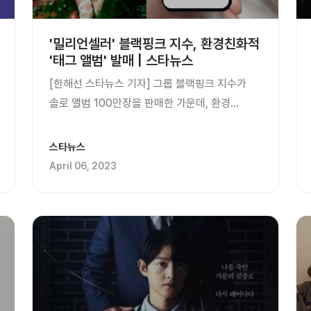
'밀리언셀러' 블랙핑크 지수, 환경친화적
'태그 앨범' 발매 | 스타뉴스
[한해선 스타뉴스 기자] 그룹 블랙핑크 지수가
솔로 앨범 100만장을 판매한 가운데, 환경
친화적인 태그 앨범을 발매했다. 지난 3월 31일
컴백한 지수가 솔로 첫 싱글 앨범 [ME]를 130만
스타뉴스
장 이상 예약 판매하
April 06, 2023