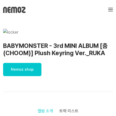
BABYMONSTER - 3rd MINI ALBUM [춤
(CHOOM)] Plush Keyring Ver._RUKA
Nemoz shop
앨범 소개
트랙 리스트