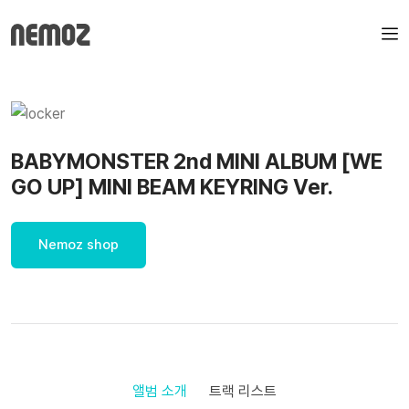
BABYMONSTER 2nd MINI ALBUM [WE
GO UP] MINI BEAM KEYRING Ver.
Nemoz shop
앨범 소개
트랙 리스트