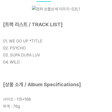
[트랙 리스트 / TRACK LIST]
01. WE GO UP *TITLE
02. PSYCHO
03. SUPA DUPA LUV
04. WILD
[상품 소개 / Album Specifications]
사이즈 : 115*168
무게 : 76g