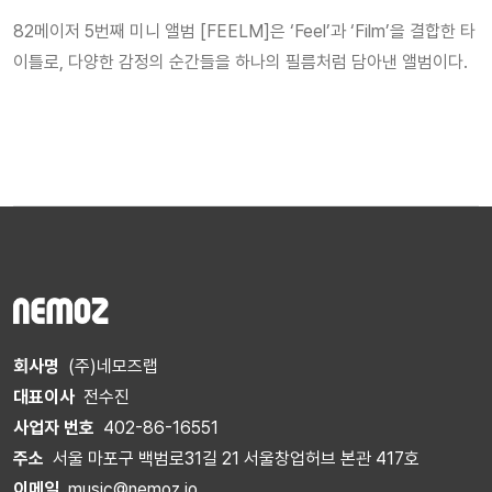
82메이저 5번째 미니 앨범 [FEELM]은 ‘Feel’과 ‘Film’을 결합한 타
이틀로, 다양한 감정의 순간들을 하나의 필름처럼 담아낸 앨범이다.
회사명
(주)네모즈랩
대표이사
전수진
사업자 번호
402-86-16551
주소
서울 마포구 백범로31길 21 서울창업허브 본관 417호
이메일
music@nemoz.io