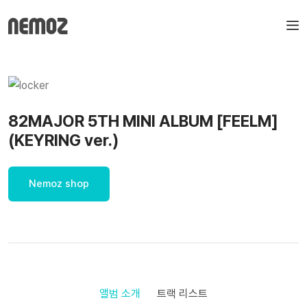
82MAJOR 5TH MINI ALBUM [FEELM]
(KEYRING ver.)
Nemoz shop
앨범 소개
트랙 리스트