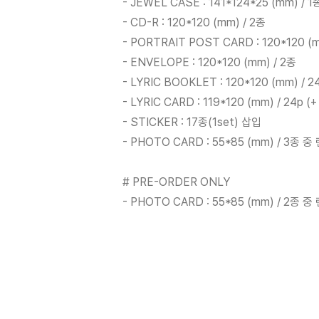
- JEWEL CASE : 141*124*25 (mm) / 1
- CD-R : 120*120 (mm) / 2종
- PORTRAIT POST CARD : 120*120 
- ENVELOPE : 120*120 (mm) / 2종
- LYRIC BOOKLET : 120*120 (mm) / 24
- LYRIC CARD : 119*120 (mm) / 24p (
- STICKER : 17종(1set) 삽입
- PHOTO CARD : 55*85 (mm) / 3종 
# PRE-ORDER ONLY
- PHOTO CARD : 55*85 (mm) / 2종 