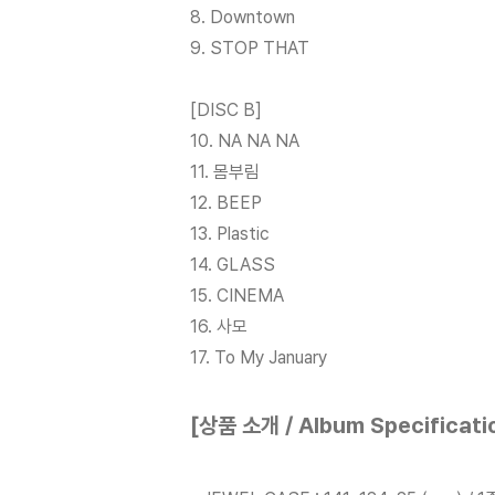
8. Downtown
9. STOP THAT
[DISC B]
10. NA NA NA
11. 몸부림
12. BEEP
13. Plastic
14. GLASS
15. CINEMA
16. 사모
17. To My January
[상품 소개 / Album Specificati