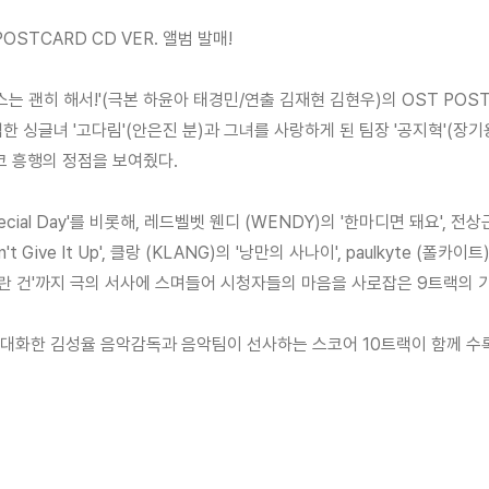
OSTCARD CD VER. 앨범 발매!
는 괜히 해서!'(극본 하윤아 태경민/연출 김재현 김현우)의 OST POSTC
한 싱글녀 '고다림'(안은진 분)과 그녀를 사랑하게 된 팀장 '공지혁'(장기
코 흥행의 정점을 보여줬다.
al Day'를 비롯해, 레드벨벳 웬디 (WENDY)의 '한마디면 돼요', 전상근의
n't Give It Up', 클랑 (KLANG)의 '낭만의 사나이', paulkyte (폴카이트)의
랑이란 건'까지 극의 서사에 스며들어 시청자들의 마음을 사로잡은 9트랙의 
극대화한 김성율 음악감독과 음악팀이 선사하는 스코어 10트랙이 함께 수