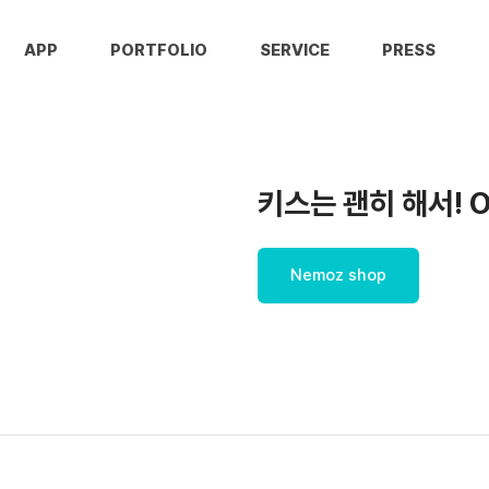
APP
PORTFOLIO
SERVICE
PRESS
키스는 괜히 해서! O
Nemoz shop