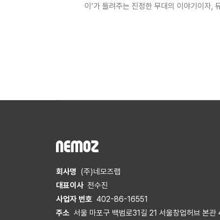
이’가 들려주는 진정한 무대의 이야기이자, 
회사명
(주)네모즈랩
대표이사
전수진
사업자 번호
402-86-16551
주소
서울 마포구 백범로31길 21 서울창업허브 본관 