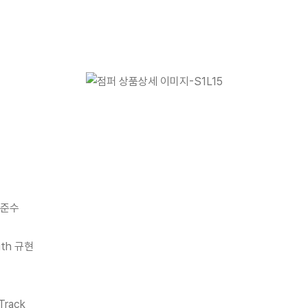
 김준수
ith 규현
]
Track