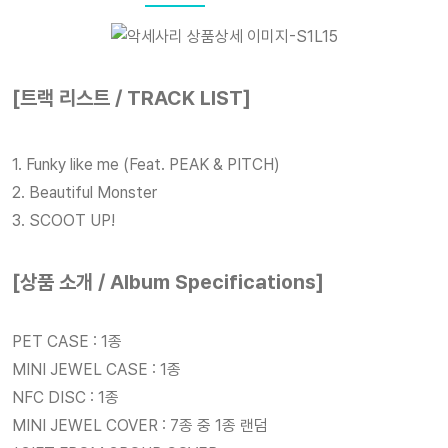
[트랙 리스트 / TRACK LIST]
1. Funky like me (Feat. PEAK & PITCH)
2. Beautiful Monster
3. SCOOT UP!
[상품 소개 / Album Specifications]
PET CASE : 1종
MINI JEWEL CASE : 1종
NFC DISC : 1종
MINI JEWEL COVER : 7종 중 1종 랜덤