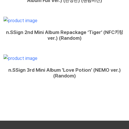
Album Full Ver.) (한정반) (랜덤버전)
n.SSign 2nd Mini Album Repackage ‘Tiger’ (NFC키링
ver.) (Random)
n.SSign 3rd Mini Album 'Love Potion' (NEMO ver.)
(Random)