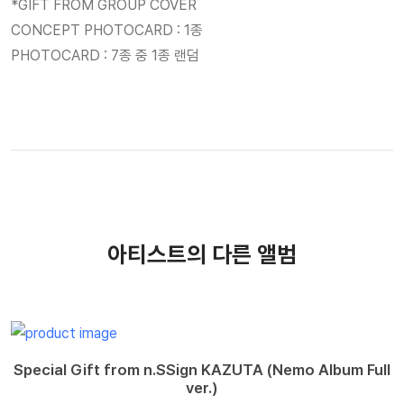
*GIFT FROM GROUP COVER
CONCEPT PHOTOCARD : 1종
PHOTOCARD : 7종 중 1종 랜덤
아티스트의 다른 앨범
Special Gift from n.SSign KAZUTA (Nemo Album Full
ver.)