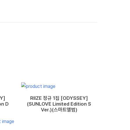
Y]
RIIZE 정규 1집 [ODYSSEY]
on D
(SUNLOVE Limited Edition S
Ver.)(스마트앨범)