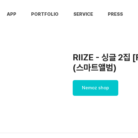
APP
PORTFOLIO
SERVICE
PRESS
RIIZE - 싱글 2집 [
(스마트앨범)
Nemoz shop