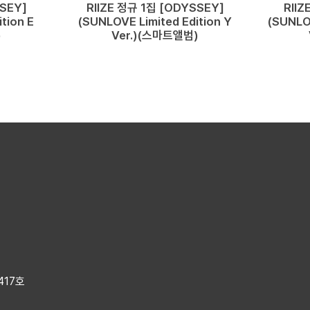
SSEY]
RIIZE 정규 1집 [ODYSSEY]
RIIZ
tion E
(SUNLOVE Limited Edition Y
(SUNLOV
)
Ver.)(스마트앨범)
417호