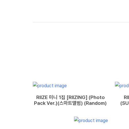
RIIZE 미니 1집 [RIIZING] (Photo
R
Pack Ver.)(스마트앨범) (Random)
(SU