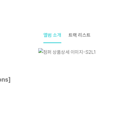
앨범 소개
트랙 리스트
ons]